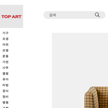
전체상품목록 바로가기
본문 바로가기
가구
조경
야외
조명
운동
가전
사무
캠핑
유아
리빙
장식
정비
병원