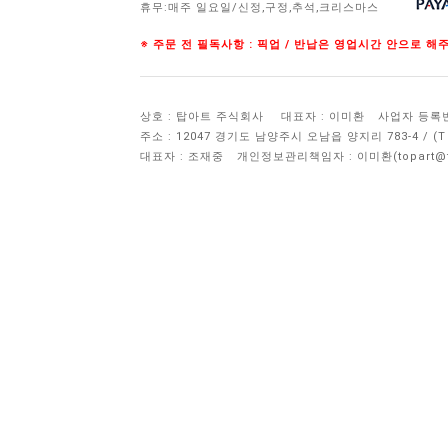
휴무:매주 일요일/신정,구정,추석,크리스마스
※ 주문 전 필독사항 : 픽업 / 반납은 영업시간 안으로 
상호 : 탑아트 주식회사
대표자 : 이미환
사업자 등록번호 
주소 : 12047 경기도 남양주시 오남읍 양지리 783-4 / 
대표자 : 조재중
개인정보관리책임자 :
이미환(topart@to