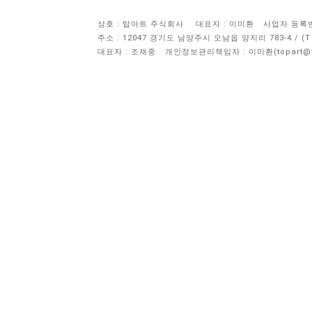
상호 : 탑아트 주식회사
대표자 : 이미환
사업자 등록번호 
주소 : 12047 경기도 남양주시 오남읍 양지리 783-4 / 
대표자 : 조재중
개인정보관리책임자 :
이미환(topart@to