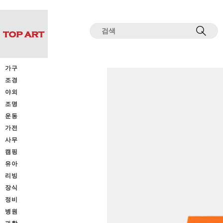
전체상품목록 바로가기
본문 바로가기
가구
조경
야외
조명
운동
가전
사무
캠핑
유아
리빙
장식
정비
병원