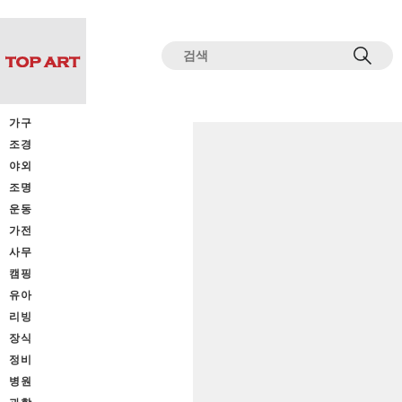
전체상품목록 바로가기
본문 바로가기
가구
조경
야외
조명
운동
가전
사무
캠핑
유아
리빙
장식
정비
병원