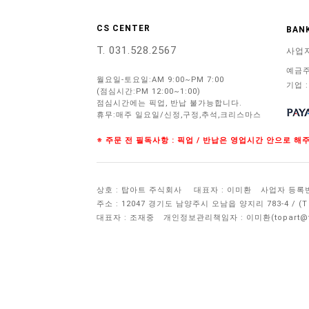
CS CENTER
BANK
T. 031.528.2567
사업
예금주
월요일-토요일:AM 9:00~PM 7:00
기업 :
(점심시간:PM 12:00~1:00)
점심시간에는 픽업, 반납 불가능합니다.
휴무:매주 일요일/신정,구정,추석,크리스마스
※ 주문 전 필독사항 : 픽업 / 반납은 영업시간 안으로 
상호 : 탑아트 주식회사
대표자 : 이미환
사업자 등록번호 
주소 : 12047 경기도 남양주시 오남읍 양지리 783-4 / 
대표자 : 조재중
개인정보관리책임자 :
이미환(topart@to