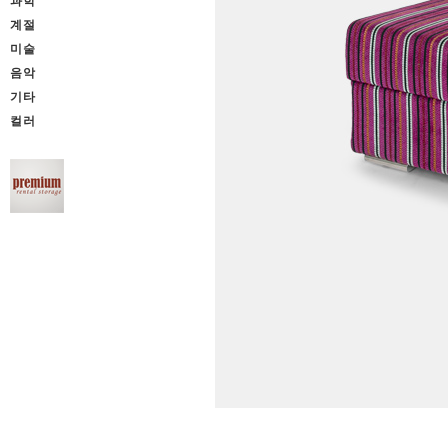
과학
계절
미술
음악
기타
컬러