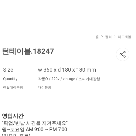
현재 위치
홈
컬러
레드계열
턴테이블.18247
Size
w 360 x d 180 x 180 mm
Quantity
작동O / 220v / vintage / 스피커내장형
렌탈대여문의
대여문의
영업시간
"픽업/반납 시간을 지켜주세요"
월~토요일 AM 9:00 ~ PM 7:00
(일요일 휴무)