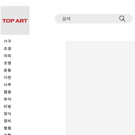
전체상품목록 바로가기
본문 바로가기
가구
조경
야외
조명
운동
가전
사무
캠핑
유아
리빙
장식
정비
병원