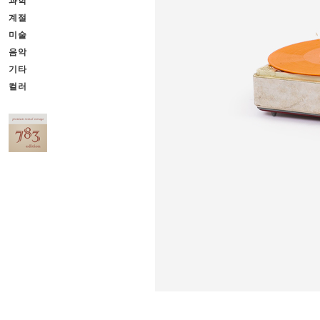
과학
계절
미술
음악
기타
컬러