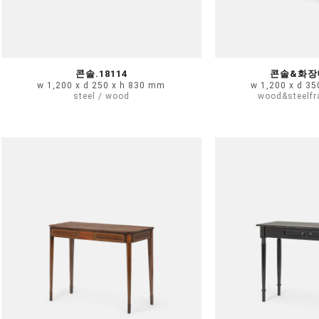
콘솔.18114
콘솔&화장대
w 1,200 x d 250 x h 830 mm
w 1,200 x d 3
steel / wood
wood&steelfr