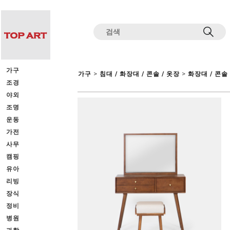
전체상품목록 바로가기
본문 바로가기
가구
>
>
가구
침대 / 화장대 / 콘솔 / 옷장
화장대 / 콘솔
조경
야외
조명
운동
가전
사무
캠핑
유아
리빙
장식
정비
병원