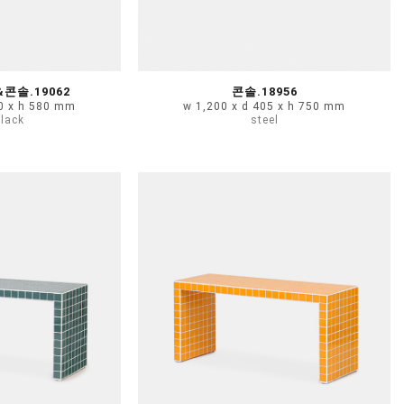
솔.19062
콘솔.18956
20 x h 580 mm
w 1,200 x d 405 x h 750 mm
black
steel