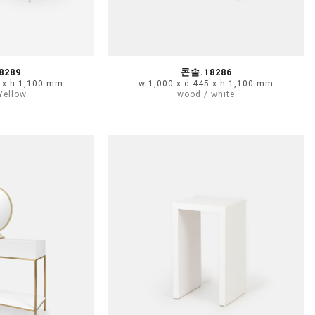
8289
콘솔.18286
5 x h 1,100 mm
w 1,000 x d 445 x h 1,100 mm
Yellow
wood / white