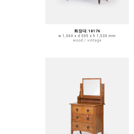
화장대.18176
w 1,060 x d 505 x h 1,530 mm
wood / vintage