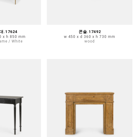
.17624
콘솔.17492
50 x h 850 mm
w 450 x d 360 x h 730 mm
ame / White
wood