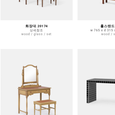
화장대.20174
홀스탠드.
상세참조
w 765 x d 315
wood / glass / set
wood / 