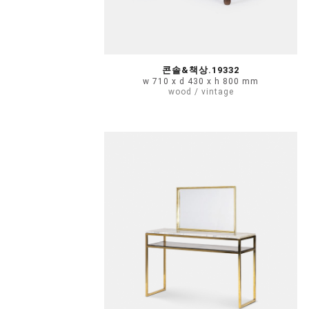
콘솔&책상.19332
w 710 x d 430 x h 800 mm
wood / vintage