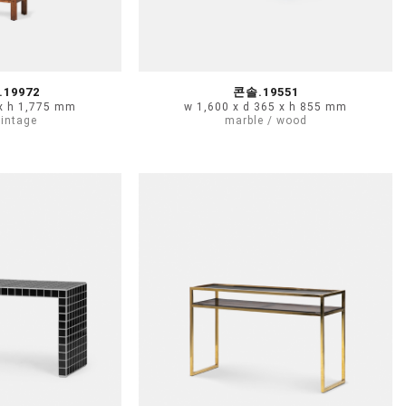
19972
콘솔.19551
 x h 1,775 mm
w 1,600 x d 365 x h 855 mm
vintage
marble / wood