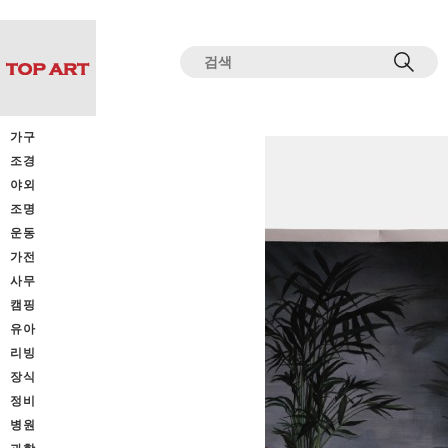
전체상품목록 바로가기
본문 바로가기
가구
조경
야외
조명
운동
가전
사무
캠핑
유아
리빙
장식
정비
병원