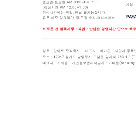
월요일-토요일:AM 9:00~PM 7:00
기업 :
(점심시간:PM 12:00~1:00)
점심시간에는 픽업, 반납 불가능합니다.
휴무:매주 일요일/신정,구정,추석,크리스마스
※ 주문 전 필독사항 : 픽업 / 반납은 영업시간 안으로 
상호 : 탑아트 주식회사
대표자 : 이미환
사업자 등록번호 
주소 : 12047 경기도 남양주시 오남읍 양지리 783-4 / 
대표자 : 조재중
개인정보관리책임자 :
이미환(topart@to