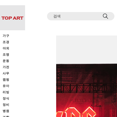
전체상품목록 바로가기
본문 바로가기
가구
조경
야외
조명
운동
가전
사무
캠핑
유아
리빙
장식
정비
병원