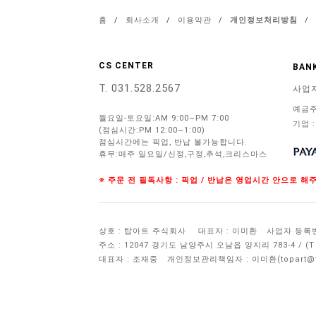
홈
/
회사소개
/
이용약관
/
개인정보처리방침
/
CS CENTER
BANK
T. 031.528.2567
사업
예금주
월요일-토요일:AM 9:00~PM 7:00
기업 :
(점심시간:PM 12:00~1:00)
점심시간에는 픽업, 반납 불가능합니다.
휴무:매주 일요일/신정,구정,추석,크리스마스
※ 주문 전 필독사항 : 픽업 / 반납은 영업시간 안으로 
상호 : 탑아트 주식회사
대표자 : 이미환
사업자 등록번호 
주소 : 12047 경기도 남양주시 오남읍 양지리 783-4 / 
대표자 : 조재중
개인정보관리책임자 :
이미환(topart@to