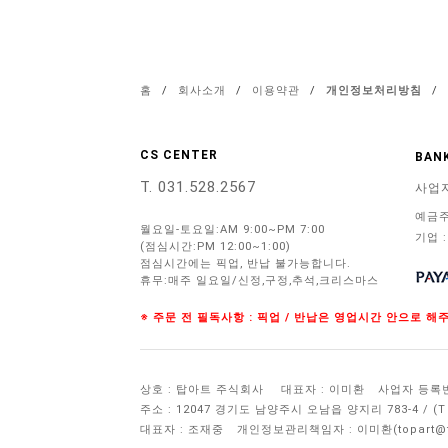
홈
/
회사소개
/
이용약관
/
개인정보처리방침
/
CS CENTER
BANK
T. 031.528.2567
사업
예금주
월요일-토요일:AM 9:00~PM 7:00
기업 :
(점심시간:PM 12:00~1:00)
점심시간에는 픽업, 반납 불가능합니다.
휴무:매주 일요일/신정,구정,추석,크리스마스
※ 주문 전 필독사항 : 픽업 / 반납은 영업시간 안으로 
상호 : 탑아트 주식회사
대표자 : 이미환
사업자 등록번호 
주소 : 12047 경기도 남양주시 오남읍 양지리 783-4 / 
대표자 : 조재중
개인정보관리책임자 :
이미환(topart@to