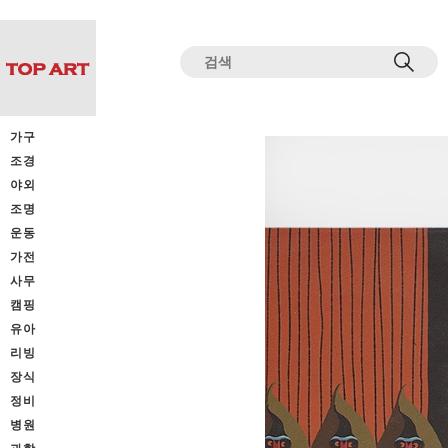
전체상품목록 바로가기
본문 바로가기
가구
조경
야외
조명
운동
가전
사무
캠핑
유아
리빙
장식
정비
병원