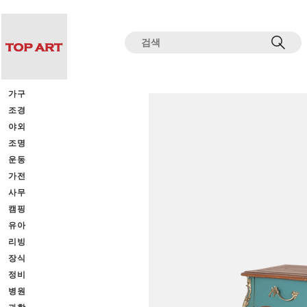
전체상품목록 바로가기
본문 바로가기
가구
조경
야외
조명
운동
가전
사무
캠핑
유아
리빙
장식
정비
병원