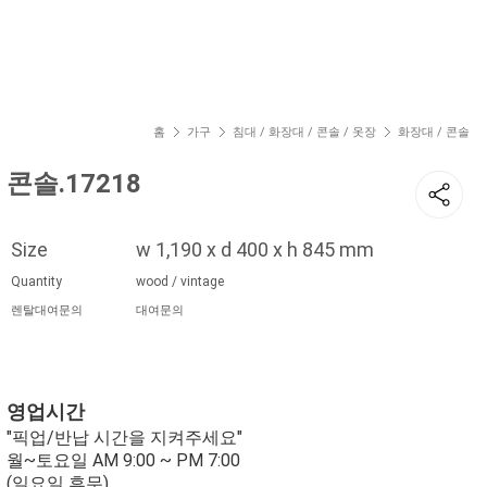
현재 위치
홈
가구
침대 / 화장대 / 콘솔 / 옷장
화장대 / 콘솔
콘솔.17218
Size
w 1,190 x d 400 x h 845 mm
Quantity
wood / vintage
렌탈대여문의
대여문의
영업시간
"픽업/반납 시간을 지켜주세요"
월~토요일 AM 9:00 ~ PM 7:00
(일요일 휴무)